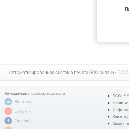
П
1
Автоматизированная система печати БСО онлайн - БСО
Не жадничайте, расскажите друзьям:
1-2-3
БСО
ВКонтакте
Наши ко
Информ
Google +
Как это 
Facebook
Кому по