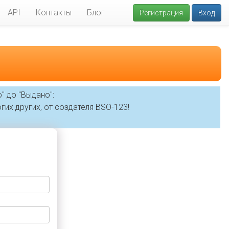
API
Контакты
Блог
Регистрация
Вход
" до "Выдано":
гих других, от создателя BSO-123!