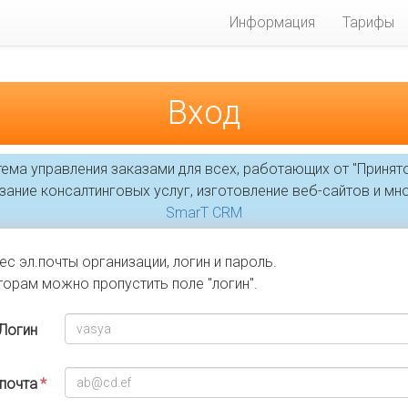
Информация
Тарифы
Вход
ема управления заказами для всех, работающих от "Принято
ание консалтинговых услуг, изготовление веб-сайтов и мно
SmarT CRM
ес эл.почты организации, логин и пароль.
орам можно пропустить поле "логин".
Логин
.почта