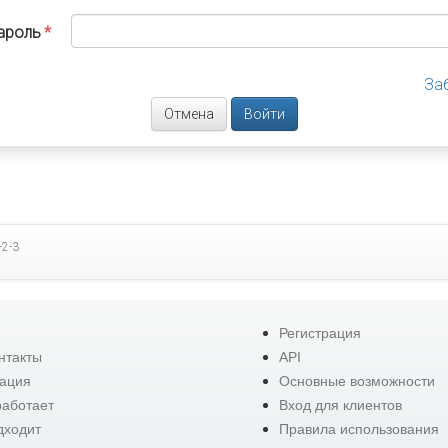
ароль
За
Отмена
-2-3
Регистрация
нтакты
API
ация
Основные возможности
работает
Вход для клиентов
дходит
Правила использования