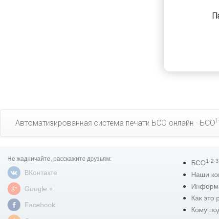
П
1
Автоматизированная система печати БСО онлайн - БСО
Не жадничайте, расскажите друзьям:
1-2-3
БСО
ВКонтакте
Наши ко
Информ
Google +
Как это 
Facebook
Кому по