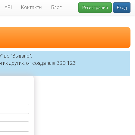
API
Контакты
Блог
Регистрация
Вход
" до "Выдано":
гих других, от создателя BSO-123!