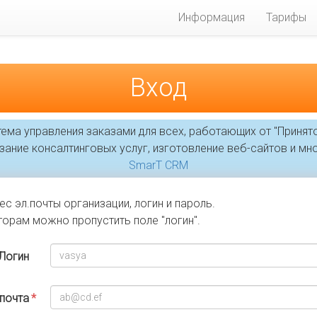
Информация
Тарифы
Вход
ема управления заказами для всех, работающих от "Принято
ание консалтинговых услуг, изготовление веб-сайтов и мно
SmarT CRM
ес эл.почты организации, логин и пароль.
орам можно пропустить поле "логин".
Логин
.почта