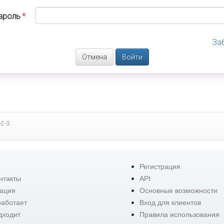
ароль
За
Отмена
-2-3
Регистрация
нтакты
API
ация
Основные возможности
работает
Вход для клиентов
дходит
Правила использования